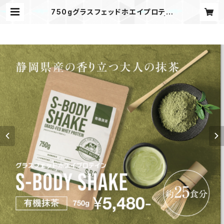
750gグラスフェッドホエイプロテイ
ン【S-BODY SHAKE】有機抹茶 | S
-BODYオンラインショップ