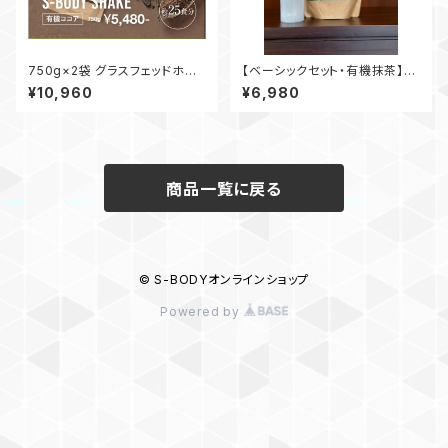
750g×2袋 グラスフェッドホエ
【ベーシックセット・有機抹茶】
イプロテイン【S-BODY SHAK
S-BODY SHAKE 750g × S.
¥10,960
¥6,980
E】有機ココア
B.Gボトル
商品一覧に戻る
© S-BODYオンラインショップ
Powered by