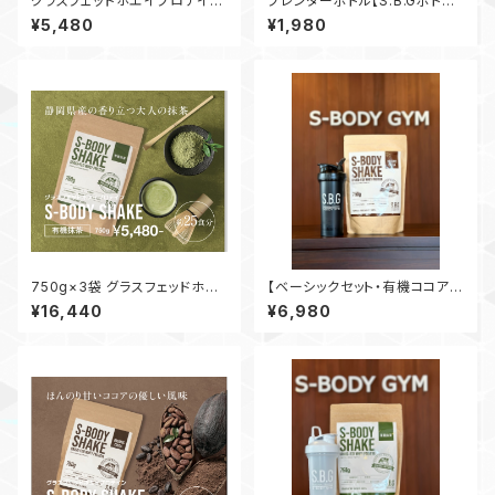
グラスフェッドホエイプロテイン
ブレンダーボトル【S.B.Gボトル】
【S-BODY SHAKE】有機ココア
ブラック 28oz 800ml
¥5,480
¥1,980
750g
750g×3袋 グラスフェッドホエ
【ベーシックセット・有機ココア】
イプロテイン【S-BODY SHAK
S-BODY SHAKE 750g ×
¥16,440
¥6,980
E】有機抹茶
S.B.Gボトル