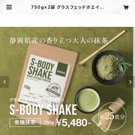
750g×2袋 グラスフェッドホエイプ
ロテイン【S-BODY SHAKE】有機抹
茶 | S-BODYオンラインショップ