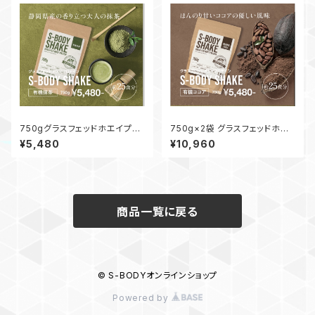
750gグラスフェッドホエイプロ
750g×2袋 グラスフェッドホエ
テイン【S-BODY SHAKE】有機
イプロテイン【S-BODY SHAK
¥5,480
¥10,960
抹茶
E】有機ココア
商品一覧に戻る
© S-BODYオンラインショップ
Powered by