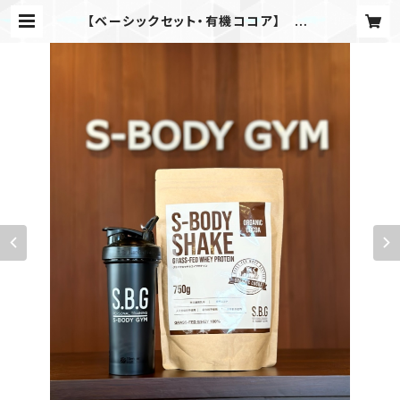
【ベーシックセット・有機ココア】 S-
BODY SHAKE 750g × S.B.Gボト
ル | S-BODYオンラインショップ